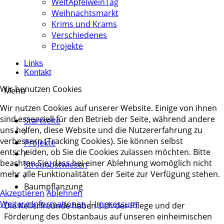
WeltApfelweinTag
Weihnachtsmarkt
Krims und Krams
Verschiedenes
Projekte
Links
Kontakt
Wir benutzen Cookies
Menu
Wir nutzen Cookies auf unserer Website. Einige von ihnen
sind essenziell für den Betrieb der Seite, während andere
Startseite
uns helfen, diese Website und die Nutzererfahrung zu
/
verbessern (Tracking Cookies). Sie können selbst
Projekte
entscheiden, ob Sie die Cookies zulassen möchten. Bitte
/
beachten Sie, dass bei einer Ablehnung womöglich nicht
Streuobstwiesen
mehr alle Funktionalitäten der Seite zur Verfügung stehen.
/
Baumpflanzung
Akzeptieren
Ablehnen
Weitere Informationen
|
Impressum
Die Kellerfreunde haben sich der Pflege und der
Förderung des Obstanbaus auf unseren einheimischen