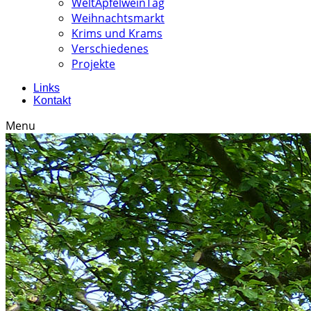
WeltApfelweinTag
Weihnachtsmarkt
Krims und Krams
Verschiedenes
Projekte
Links
Kontakt
Menu