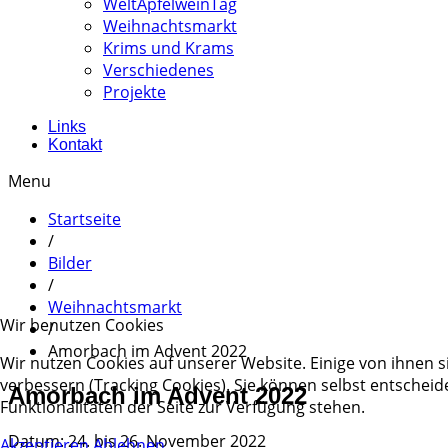
WeltApfelweinTag
Weihnachtsmarkt
Krims und Krams
Verschiedenes
Projekte
Links
Kontakt
Menu
Startseite
/
Bilder
/
Weihnachtsmarkt
Wir benutzen Cookies
/
Amorbach im Advent 2022
Wir nutzen Cookies auf unserer Website. Einige von ihnen s
verbessern (Tracking Cookies). Sie können selbst entscheid
Amorbach im Advent 2022
Funktionalitäten der Seite zur Verfügung stehen.
Datum: 24. bis 26. November 2022
Akzeptieren
Ablehnen