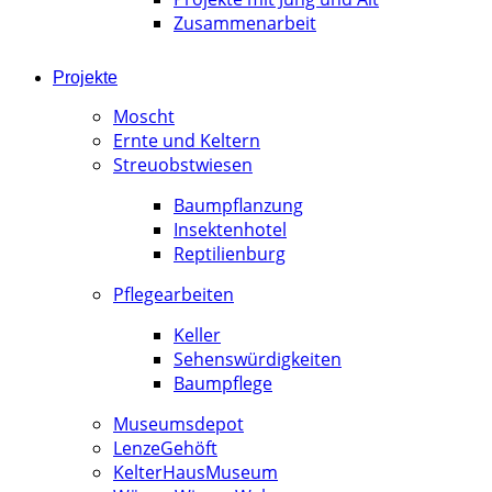
Zusammenarbeit
Projekte
Moscht
Ernte und Keltern
Streuobstwiesen
Baumpflanzung
Insektenhotel
Reptilienburg
Pflegearbeiten
Keller
Sehenswürdigkeiten
Baumpflege
Museumsdepot
LenzeGehöft
KelterHausMuseum